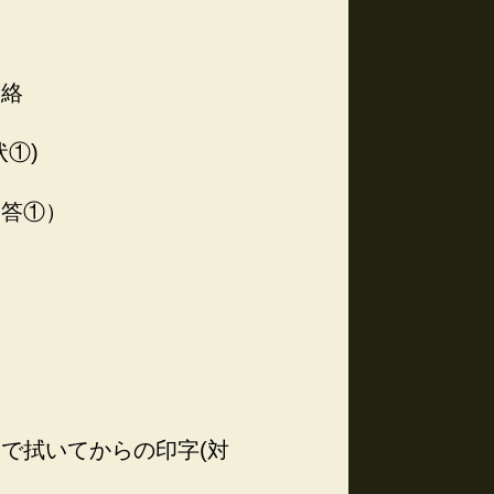
連絡
①)
回答①）
で拭いてからの印字(対