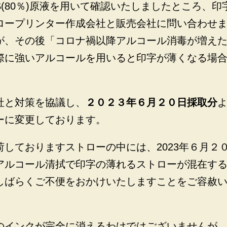
(80％)原液を用いて確認いたしましたところ、
ロープリンター作成会社と販売会社に問い合わせ
が、その後「コロナ禍以降アルコール消毒が増え
際に強いアルコールを用いると印字が薄くなる場
社と対策を協議し、
２０２３年６月２０日採取分
ーに変更しております。
荷しておりますストローの中には、2023年６月２
アルコール清拭で印字の薄れるストローが混在す
しばらくご不便をおかけいたしますことをご容赦
のインクが完全に消えるわけではございませんが