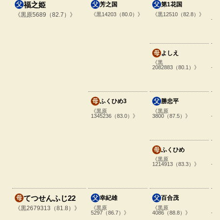
福之姫
芳之国
第1花国
黒14203（80.0）
黒12510（82.8）
黒原5689（82.7）
よしえ
黒
2082883（80.1）
ふくひめ3
勝忠平
黒原
黒原
1345236（83.0）
3800（87.5）
ふくひめ
黒原
1214913（83.3）
てつせんふじ22
幸紀雄
百合茂
黒原
黒原
黒2679313（81.8）
5297（86.7）
4086（88.8）