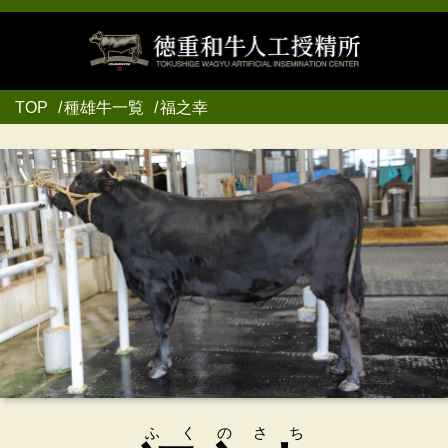
TOP
種雄牛一覧
福之幸
ふくのさち