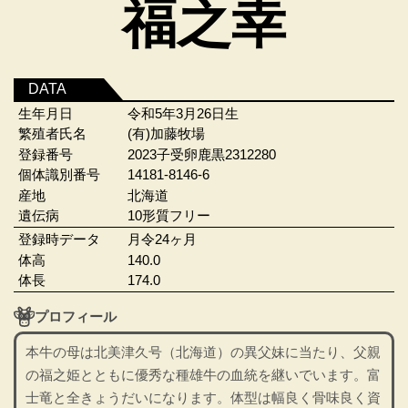
福之幸
DATA
生年月日
令和5年3月26日生
繁殖者氏名
(有)加藤牧場
登録番号
2023子受卵鹿黒2312280
個体識別番号
14181-8146-6
産地
北海道
遺伝病
10形質フリー
登録時データ
月令24ヶ月
体高
140.0
体長
174.0
プロフィール
本牛の母は北美津久号（北海道）の異父妹に当たり、父親
の福之姫とともに優秀な種雄牛の血統を継いでいます。富
士竜と全きょうだいになります。体型は幅良く骨味良く資